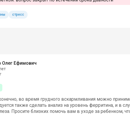
ины
стресс
 Олег Ефимович
лет
г
конечно, во время грудного вскармливания можно принима
уется также сделать анализ на уровень ферритина, и в сл
еза. Просите близких помочь вам в уходе за ребенком, ч