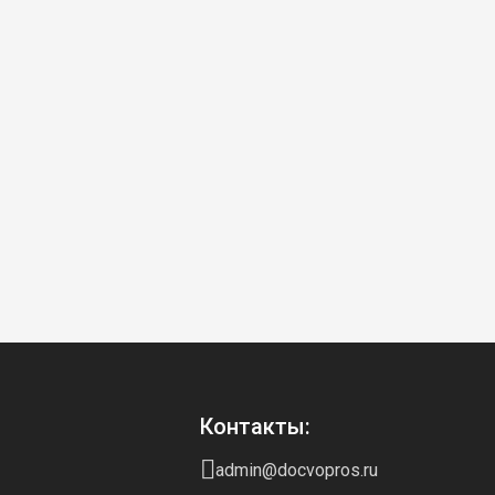
Контакты:
admin@docvopros.ru