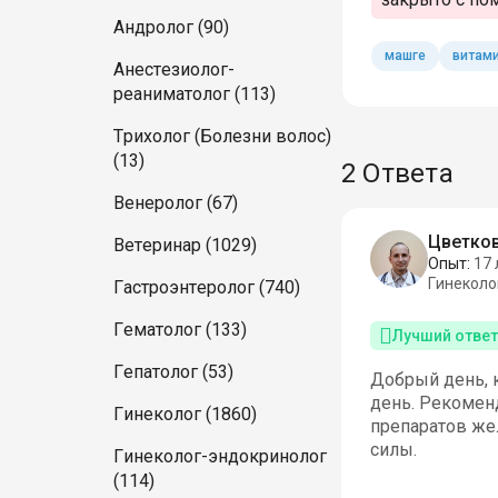
Андролог (90)
машге
витам
Анестезиолог-
реаниматолог (113)
Трихолог (Болезни волос)
(13)
2 Ответа
Венеролог (67)
Цветков
Ветеринар (1029)
Опыт:
17 
Гинеколо
Гастроэнтеролог (740)
Гематолог (133)
Лучший ответ
Гепатолог (53)
Добрый день, 
день. Рекоменд
Гинеколог (1860)
препаратов жел
силы.
Гинеколог-эндокринолог
(114)