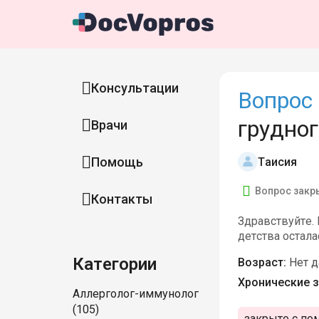
Консультации
Вопрос 
грудно
Врачи
Помощь
Таисия
Вопрос закр
Контакты
Здравствуйте.
детства остала
Категории
Возраст:
Нет 
Хронические з
Аллерголог-иммунолог
(105)
закрыто с по