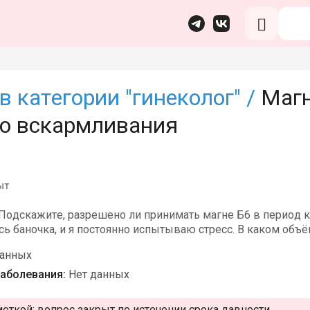
в категории "гинеколог" /
Магн
го вскармливания
ыт
 Подскажите, разрешено ли принимать магне Б6 в период
сь баночка, и я постоянно испытываю стресс. В каком объ
данных
аболевания:
Нет данных
меткой:
вопрос закрыт по истечении срока давности