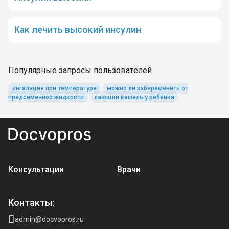
Как лечить высокий инсулин
Популярные запросы пользователей
ингаляция при температуре
можно ли забеременеть от
предсеменной жидкости
лающий кашель у ребенка
Консультации
Врачи
Контакты:
admin@docvopros.ru