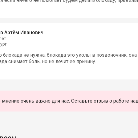
ал если ничего не помогает будем делать блокаду, правиль
в Артём Иванович
лет
ург
 блокада не нужна, блокада это уколы в позвоночник, она 
ада снимает боль, но не лечит ее причину.
 мнение очень важно для нас. Оставьте отзыв о работе на
просы