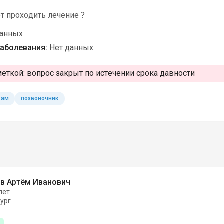
т проходить лечение ?
данных
аболевания:
Нет данных
меткой:
вопрос закрыт по истечении срока давности
кам
позвоночник
в Артём Иванович
лет
ург