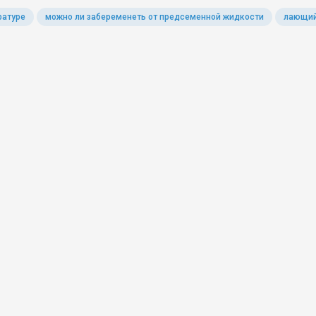
ратуре
можно ли забеременеть от предсеменной жидкости
лающий