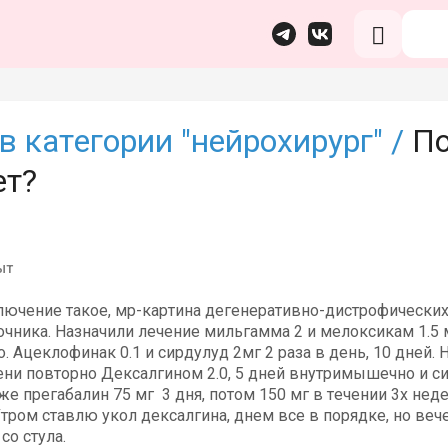
в категории "нейрохирург" /
По
ет?
ыт
ключение такое, мр-картина дегенеративно-дистрофически
очника. Назначили лечение мильгамма 2 и мелоксикам 1.5
. Ацеклофинак 0.1 и сирдулуд 2мг 2 раза в день, 10 дней. 
ни повторно Дексалгином 2.0, 5 дней внутримышечно и сир
 же прегабалин 75 мг 3 дня, потом 150 мг в течении 3х не
тром ставлю укол дексалгина, днем все в порядке, но веч
со стула.