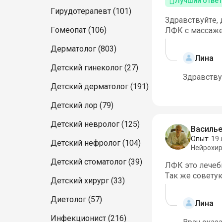
Лучший ответ
Гирудотерапевт (101)
Здравствуйте, 
Гомеопат (106)
ЛФК с массаже
Дерматолог (803)
Лина
Детский гинеколог (27)
Здравствуй
Детский дерматолог (191)
Детский лор (79)
Детский невролог (125)
Василье
Опыт:
19 
Детский нефролог (104)
Нейрохир
Детский стоматолог (39)
ЛФК это лечебн
Так же совету
Детский хирург (33)
Диетолог (57)
Лина
Инфекционист (216)