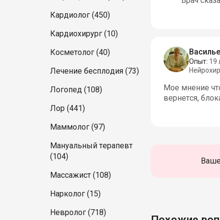
Врач сказ
Кардиолог (450)
Кардиохирург (10)
Василье
Косметолог (40)
Опыт:
19 
Лечение бесплодия (73)
Нейрохир
Мое мнение что
Логопед (108)
вернется, блок
Лор (441)
Маммолог (97)
Мануальный терапевт
(104)
Ваше
Массажист (108)
Нарколог (15)
Невролог (718)
Похожие во