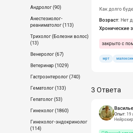
Андролог (90)
Как долго буде
Анестезиолог-
Возраст:
Нет 
реаниматолог (113)
Хронические з
Трихолог (Болезни волос)
(13)
закрыто с по
Венеролог (67)
мрт
малокси
Ветеринар (1029)
Гастроэнтеролог (740)
Гематолог (133)
3 Ответа
Гепатолог (53)
Василье
Гинеколог (1860)
Опыт:
19 
Нейрохир
Гинеколог-эндокринолог
(114)