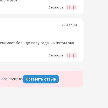
но ли это?
0
голосов
27 Авг, 24
снимает боль до полу года, но потом она
0
голосов
шего портала
Оставить отзыв