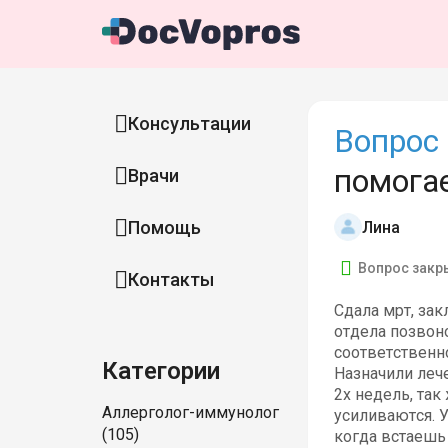
Консультации
Вопрос 
помога
Врачи
Помощь
Лина
Вопрос закр
Контакты
Сдала мрт, за
отдела позвон
соответственно
Категории
Назначили лече
2х недель, так
Аллерголог-иммунолог
усиливаются. У
(105)
когда встаешь 