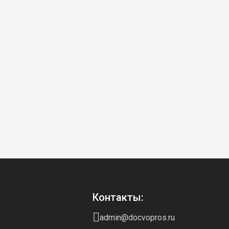
Контакты:
admin@docvopros.ru