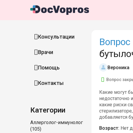
Консультации
Вопрос 
бутыло
Врачи
Помощь
Вероника
Вопрос закр
Контакты
Какие могут б
недостаточно 
какие риски св
Категории
стерилизаторе
добавляется бу
Аллерголог-иммунолог
Возраст:
Нет 
(105)