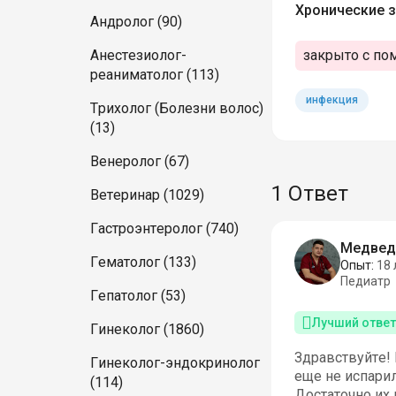
Хронические з
Андролог (90)
закрыто с по
Анестезиолог-
реаниматолог (113)
инфекция
Трихолог (Болезни волос)
(13)
Венеролог (67)
1 Ответ
Ветеринар (1029)
Гастроэнтеролог (740)
Медвед
Гематолог (133)
Опыт:
18 
Педиатр
Гепатолог (53)
Лучший ответ
Гинеколог (1860)
Здравствуйте! 
Гинеколог-эндокринолог
еще не испарил
(114)
Достаточно их