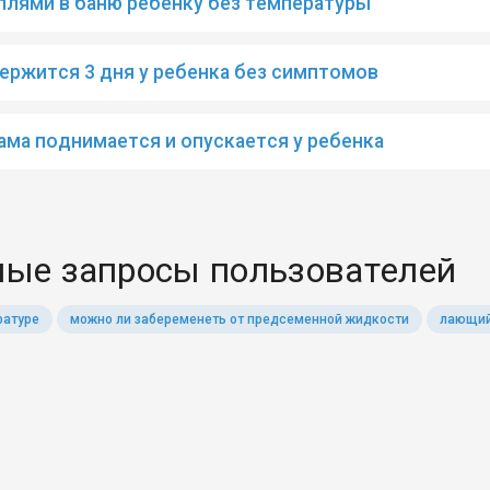
плями в баню ребенку без температуры
ержится 3 дня у ребенка без симптомов
ама поднимается и опускается у ребенка
ые запросы пользователей
ратуре
можно ли забеременеть от предсеменной жидкости
лающий