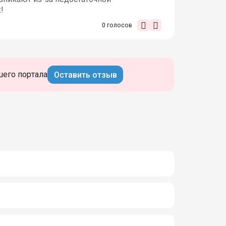
!
0
голосов
шего портала
Оставить отзыв