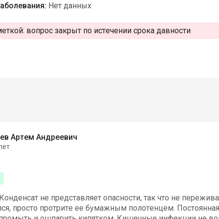
аболевания:
Нет данных
меткой:
вопрос закрыт по истечении срока давности
ев Артем Андреевич
лет
Конденсат не представляет опасности, так что не пережива
ся, просто протрите ее бумажным полотенцем. Постоянная
 промыть и ошпарить кипятком. Кишечные инфекции не во