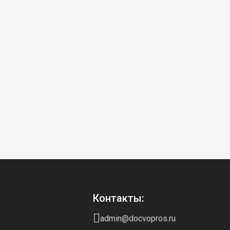
Контакты:
admin@docvopros.ru