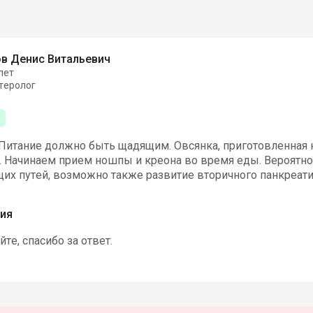
в Денис Витальевич
лет
теролог
Питание должно быть щадящим. Овсянка, приготовленная н
и. Начинаем прием ношпы и креона во время еды. Вероятн
х путей, возможно также развитие вторичного панкреати
ия
те, спасибо за ответ.