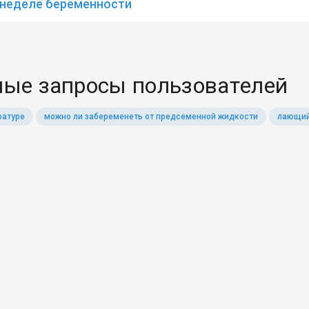
 неделе беременности
ые запросы пользователей
ратуре
можно ли забеременеть от предсеменной жидкости
лающий