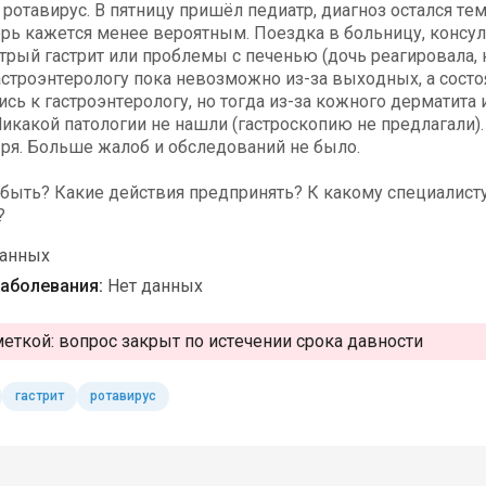
ротавирус. В пятницу пришёл педиатр, диагноз остался те
рь кажется менее вероятным. Поездка в больницу, консуль
рый гастрит или проблемы с печенью (дочь реагировала, к
астроэнтерологу пока невозможно из-за выходных, а состо
сь к гастроэнтерологу, но тогда из-за кожного дерматита
икакой патологии не нашли (гастроскопию не предлагали).
ря. Больше жалоб и обследований не было.
 быть? Какие действия предпринять? К какому специалист
?
данных
аболевания:
Нет данных
меткой:
вопрос закрыт по истечении срока давности
гастрит
ротавирус