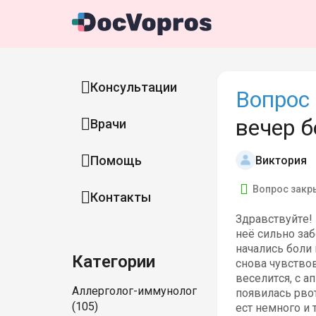
Консультации
Вопрос 
вечер 
Врачи
Помощь
Виктория
Вопрос закр
Контакты
Здравствуйте!
неё сильно заб
начались боли 
Категории
снова чувствов
веселится, с а
Аллерголог-иммунолог
появилась рвот
(105)
ест немного и 