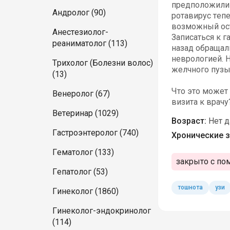
предположили 
Андролог (90)
ротавирус тепе
возможный ост
Анестезиолог-
Записаться к г
реаниматолог (113)
назад обращали
неврологией. Н
Трихолог (Болезни волос)
желчного пузы
(13)
Что это может
Венеролог (67)
визита к врачу
Ветеринар (1029)
Возраст:
Нет 
Гастроэнтеролог (740)
Хронические з
Гематолог (133)
закрыто с по
Гепатолог (53)
тошнота
узи
Гинеколог (1860)
Гинеколог-эндокринолог
(114)