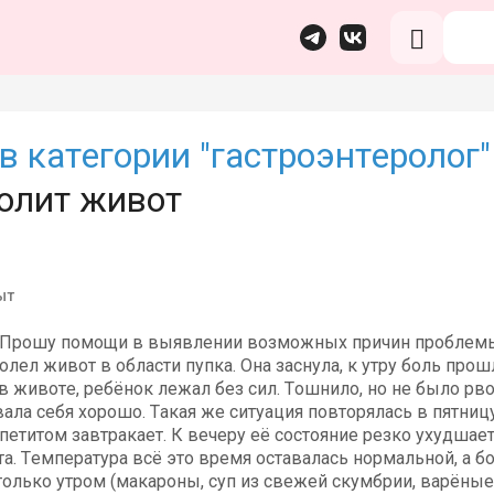
в категории "гастроэнтеролог"
болит живот
ыт
 Прошу помощи в выявлении возможных причин проблемы. 
олел живот в области пупка. Она заснула, к утру боль прош
в животе, ребёнок лежал без сил. Тошнило, но не было рво
ала себя хорошо. Такая же ситуация повторялась в пятницу
ппетитом завтракает. К вечеру её состояние резко ухудшаетс
а. Температура всё это время оставалась нормальной, а б
только утром (макароны, суп из свежей скумбрии, варёные