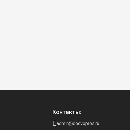
Контакты:
admin@docvopros.ru