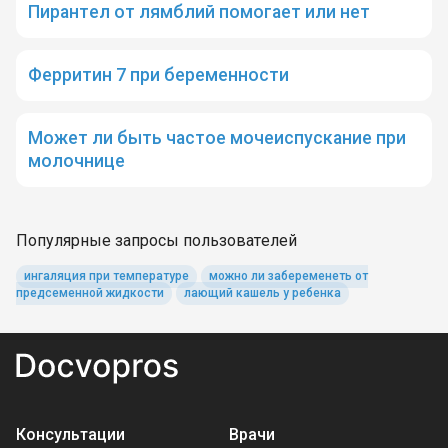
Пирантел от лямблий помогает или нет
Ферритин 7 при беременности
Может ли быть частое мочеиспускание при
молочнице
Популярные запросы пользователей
ингаляция при температуре
можно ли забеременеть от
предсеменной жидкости
лающий кашель у ребенка
Консультации
Врачи