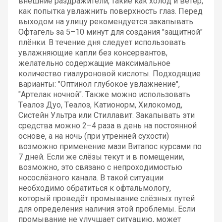
внешние раздражители, такие как холод и ветер,
как попытка увлажнить поверхность глаз. Перед
выходом на улицу рекомендуется закапывать
Офтагель за 5–10 минут для создания "защитной"
плёнки. В течение дня следует использовать
увлажняющие капли без консервантов,
желательно содержащие максимальное
количество гиалуроновой кислоты. Подходящие
варианты: "Оптинол глубокое увлажнение",
"Артелак ночной". Также можно использовать
Теалоз Дуо, Теалоз, Катионорм, Хилокомод,
Систейн Ультра или Стиллавит. Закапывать эти
средства можно 2–4 раза в день на постоянной
основе, а на ночь (при утренней сухости)
возможно применение мази Витапос курсами по
7 дней. Если же слёзы текут и в помещении,
возможно, это связано с непроходимостью
носослёзного канала. В такой ситуации
необходимо обратиться к офтальмологу,
который проведёт промывание слёзных путей
для определения наличия этой проблемы. Если
промывание не улучшает ситуацию, может