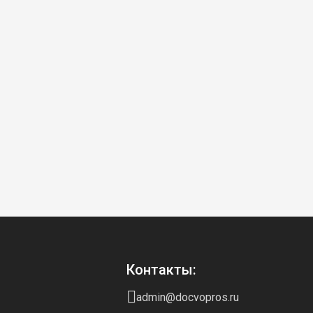
Контакты:
admin@docvopros.ru