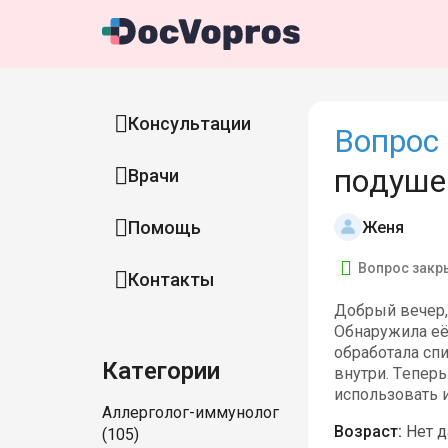
Консультации
Вопрос 
подуше
Врачи
Помощь
Женя
Вопрос закр
Контакты
Добрый вечер, 
Обнаружила её 
обработала спи
Категории
внутри. Тепер
использовать 
Аллерголог-иммунолог
Возраст:
Нет 
(105)