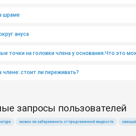
а шраме
округ ануса
ые точки на головки члена у основания.Что это мо
а члене: стоит ли переживать?
ые запросы пользователей
ратуре
можно ли забеременеть от предсеменной жидкости
лающий