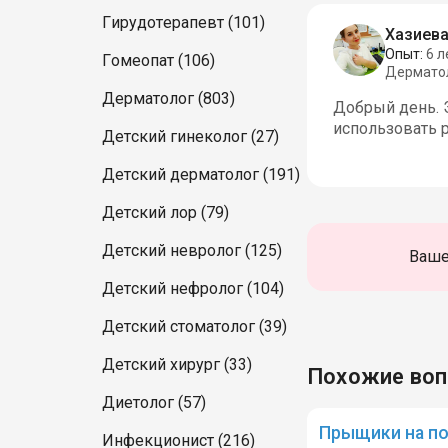
Гирудотерапевт (101)
Хазиева
Опыт:
6 л
Гомеопат (106)
Дермато
Дерматолог (803)
Добрый день. Э
использовать 
Детский гинеколог (27)
Детский дерматолог (191)
Детский лор (79)
Детский невролог (125)
Ваше
Детский нефролог (104)
Детский стоматолог (39)
Детский хирург (33)
Похожие во
Диетолог (57)
Прыщики на п
Инфекционист (216)