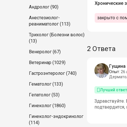
Хронические з
Андролог (90)
закрыто с по
Анестезиолог-
реаниматолог (113)
Трихолог (Болезни волос)
(13)
2 Ответа
Венеролог (67)
Ветеринар (1029)
Гущина 
Опыт:
26 
Гастроэнтеролог (740)
Дермато
Гематолог (133)
Лучший ответ
Гепатолог (53)
Здравствуйте. 
Гинеколог (1860)
подтвердится, 
Гинеколог-эндокринолог
(114)