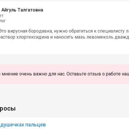
 Айгуль Талгатовна
ет
лог
то вирусная бородавка, нужно обратиться к специалисту 
раствор хлоргексидина и наносить мазь левомеколь дважд
 мнение очень важно для нас. Оставьте отзыв о работе на
просы
одушечках пальцев