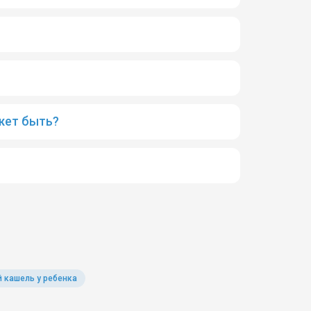
жет быть?
 кашель у ребенка