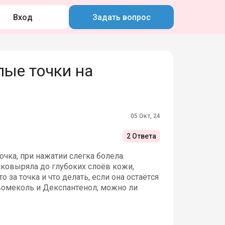
Вход
Задать вопрос
лые точки на
05 Окт, 24
2 Ответа
чка, при нажатии слегка болела.
асковыряла до глубоких слоёв кожи,
 за точка и что делать, если она остаётся
евомеколь и Декспантенол, можно ли