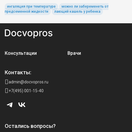
ингаляция при температуре
можно ли забеременеть от
предсеменной жидкости
лающий кашель у ребенка
Консультации
Врачи
Контакты:
admin@docvopros.ru
+7(495) 001-15-40
Остались вопросы?