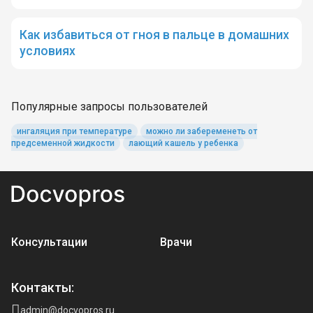
Как избавиться от гноя в пальце в домашних
условиях
Популярные запросы пользователей
ингаляция при температуре
можно ли забеременеть от
предсеменной жидкости
лающий кашель у ребенка
Консультации
Врачи
Контакты:
admin@docvopros.ru