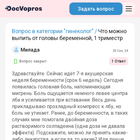
Задать вопрос
Вопрос в категории "гинеколог" /
Что можно
выпить от головы беременной, 1 триместр
Милада
20 Сен, 24
Вопрос закрыт
1 Ответ
Здравствуйте. Сейчас идёт 7-я акушерская
неделя беременности (срок 6 недель). Сегодня
появилась головная боль, напоминающая
мигрень. Боль ощущается немного левее центра
лба и усиливается при вставании. Весь день
прикладываю прохладный компресс к лбу, но
боль не утихает. Ранее, до беременности, в таких
случаях мне помогала двойная доза
растворимого солпадеина (одна доза не давала
эффекта). Подскажите, можно ли принять какие-
либо лекарства, и если да, то какие? Или лучше