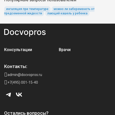
ингаляция при температуре
можно ли забеременеть от
предсеменной жидкости
лающий кашель у ребенка
Консультации
Врачи
Контакты:
admin@docvopros.ru
+7(495) 001-15-40
Остались вопросы?