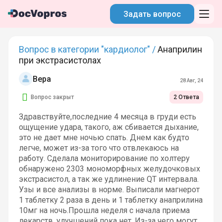
Задать вопрос
Вопрос в категории "кардиолог" /
Анаприлин
при экстрасистолах
Вера
28 Авг, 24
Вопрос закрыт
2 Ответа
Здравствуйте,последние 4 месяца в груди есть
ощущение удара, такого, аж сбивается дыхание,
это не дает мне ночью спать. Днем как будто
легче, может из-за того что отвлекаюсь на
работу. Сделала мониторирование по холтеру
обнаружено 2303 мономорфных желудочковых
экстрасистол, а так же удлинение QT интервала.
Узы и все анализы в норме. Выписали магнерот
1 таблетку 2 раза в день и 1 таблетку анаприлина
10мг на ночь.Прошла неделя с начала приема
лекарств, улучшений пока нет. Из-за чего могут