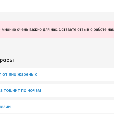
 мнение очень важно для нас. Оставьте отзыв о работе на
просы
 от яиц жареных
а тошнит по ночам
незии