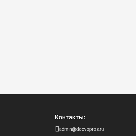
Контакты:
admin@docvopros.ru