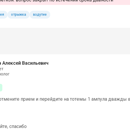
ея
отрыжка
вздутие
 Алексей Васильевич
ет
нолог
отмените прием и перейдите на тотемы 1 ампула дважды в
йте, спасибо