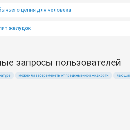
бычьего цепня для человека
лит желудок
ые запросы пользователей
ратуре
можно ли забеременеть от предсеменной жидкости
лающий