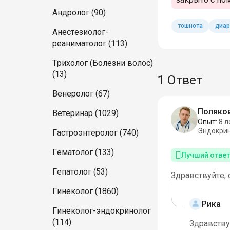
Андролог (90)
тошнота
диар
Анестезиолог-
реаниматолог (113)
Трихолог (Болезни волос)
(13)
1 Ответ
Венеролог (67)
Поляков
Ветеринар (1029)
Опыт:
8 л
Эндокри
Гастроэнтеролог (740)
Гематолог (133)
Лучший ответ
Гепатолог (53)
Здравствуйте, 
Гинеколог (1860)
Рика
Гинеколог-эндокринолог
(114)
Здравству