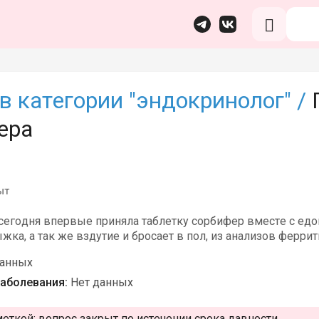
в категории "эндокринолог" /
ера
ыт
сегодня впервые приняла таблетку сорбифер вместе с едой
жка, а так же вздутие и бросает в пол, из анализов феррит
данных
аболевания:
Нет данных
меткой:
вопрос закрыт по истечении срока давности