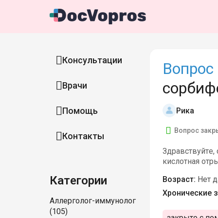
Консультации
Вопрос 
сорбиф
Врачи
Помощь
Рика
Вопрос закр
Контакты
Здравствуйте, 
кислотная отры
Категории
Возраст:
Нет 
Хронические з
Аллерголог-иммунолог
(105)
закрыто с по