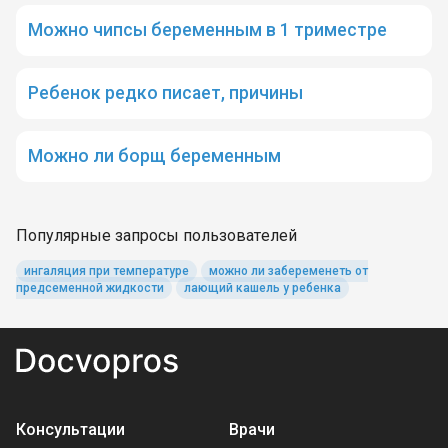
Можно чипсы беременным в 1 триместре
Ребенок редко писает, причины
Можно ли борщ беременным
Популярные запросы пользователей
ингаляция при температуре
можно ли забеременеть от
предсеменной жидкости
лающий кашель у ребенка
Консультации
Врачи