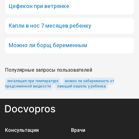
Цефекон при ветрянке
Капли в нос 7 месяцев ребенку
Можно ли борщ беременным
Популярные запросы пользователей
ингаляция при температуре
можно ли забеременеть от
предсеменной жидкости
лающий кашель у ребенка
Консультации
Врачи