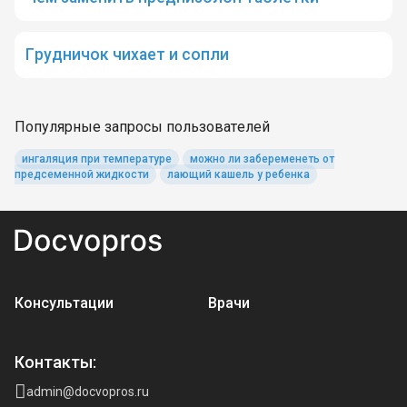
Грудничок чихает и сопли
Популярные запросы пользователей
ингаляция при температуре
можно ли забеременеть от
предсеменной жидкости
лающий кашель у ребенка
Консультации
Врачи
Контакты:
admin@docvopros.ru