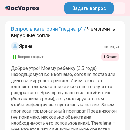
Задать вопрос
Вопрос в категории "педиатр" /
Чем лечить
вирусные сопли
Ярина
08 Сен, 24
Вопрос закрыт
1 Ответ
Доброе утро! Моему ребенку (3,5 года),
находящемуся во Вьетнаме, сегодня поставили
диагноз вирусного ринита. Из-за этого он
кашляет, так как сопли стекают по горлу и его
раздражают. Врач сразу назначил антибиотик
(без анализа крови), аргументируя это тем,
чтобы инфекция не спустилась в легкие. Затем
прописал гормональный препарат Преднизолон
(не понимаю, насколько объективна
необходимость его использования), Theralene —
мне кажется, это слишком сильное средство,