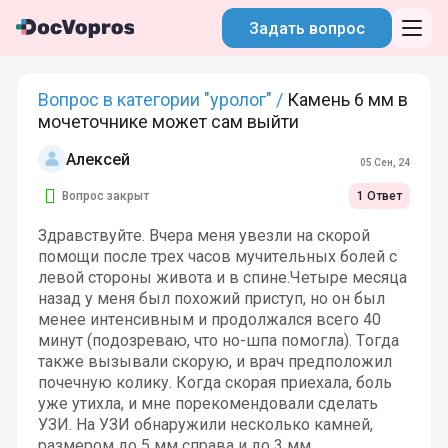
Задать вопрос
Вопрос в категории "уролог" /
Камень 6 мм в
мочеточнике может сам выйти
Алексей
05 Сен, 24
Вопрос закрыт
1 Ответ
Здравствуйте. Вчера меня увезли на скорой
помощи после трех часов мучительных болей с
левой стороны живота и в спине.Четыре месяца
назад у меня был похожий приступ, но он был
менее интенсивным и продолжался всего 40
минут (подозреваю, что но-шпа помогла). Тогда
также вызывали скорую, и врач предположил
почечную колику. Когда скорая приехала, боль
уже утихла, и мне порекомендовали сделать
УЗИ. На УЗИ обнаружили несколько камней,
размером до 5 мм справа и до 3 мм