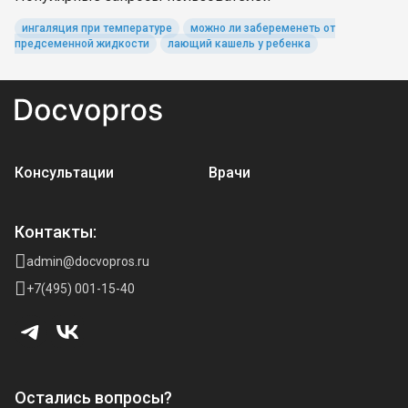
ингаляция при температуре
можно ли забеременеть от
предсеменной жидкости
лающий кашель у ребенка
Консультации
Врачи
Контакты:
admin@docvopros.ru
+7(495) 001-15-40
Остались вопросы?