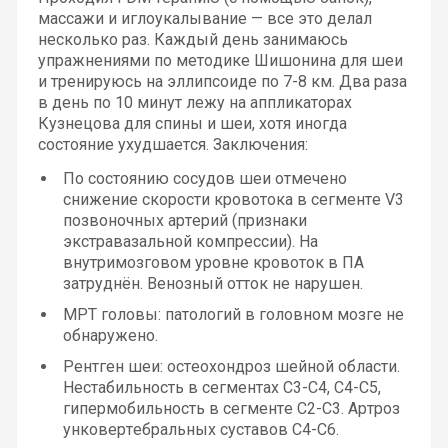
массажи и иглоукалывание — все это делал
несколько раз. Каждый день занимаюсь
упражнениями по методике Шишонина для шеи
и тренируюсь на эллипсоиде по 7-8 км. Два раза
в день по 10 минут лежу на аппликаторах
Кузнецова для спины и шеи, хотя иногда
состояние ухудшается. Заключения:
По состоянию сосудов шеи отмечено
снижение скорости кровотока в сегменте V3
позвоночных артерий (признаки
экстравазальной компрессии). На
внутримозговом уровне кровоток в ПА
затруднён. Венозный отток не нарушен.
МРТ головы: патологий в головном мозге не
обнаружено.
Рентген шеи: остеохондроз шейной области.
Нестабильность в сегментах С3-С4, С4-С5,
гипермобильность в сегменте С2-С3. Артроз
унковертебральных суставов С4-С6.