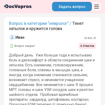
Задать вопрос
Вопрос в категории "невролог" /
Тянет
затылок и кружится голова
Иван
26 Фев, 25
Вопрос закрыт
6 Ответов
Добрый день. Уже больше года я испытываю
боль и дискомфорт в области соединения шеи и
затылка. Есть онемение, головокружение,
головные боли, спазмы в мышцах шеи, а
иногда, когда онемение становится сильнее,
возникает стресс, и начинается учащенное
сердцебиение. Все начинается с шеи. Я прошел
МРТ головы и шеи, УЗИ сосудов шеи и рентген
шейного отдела. Пробовал врачебные
препараты: сирдалуд, цитофлавин, костарокс.
Проходил FDM терапию (с помощью банок),