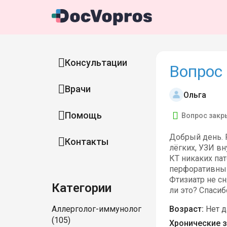
Консультации
Вопрос 
Врачи
Ольга
Помощь
Вопрос закр
Добрый день. Р
Контакты
лёгких, УЗИ вн
КТ никаких па
перфоративный 
Фтизиатр не сн
Категории
ли это? Спасиб
Аллерголог-иммунолог
Возраст:
Нет 
(105)
Хронические з