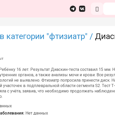
в категории "фтизиатр" /
Диас
ыт
ебёнку 16 лет. Результат Диаскин-теста составил 15 мм. 
утренних органов, а также анализы мочи и крови. Все рез
тологий не выявлено. Фтизиатр попросила принести диск. 
участочек в подплевральной области сегмента S2. Тест T-
яла с учёта, заявив, что необходимо продолжать наблюден
о.
данных
аболевания:
Нет данных