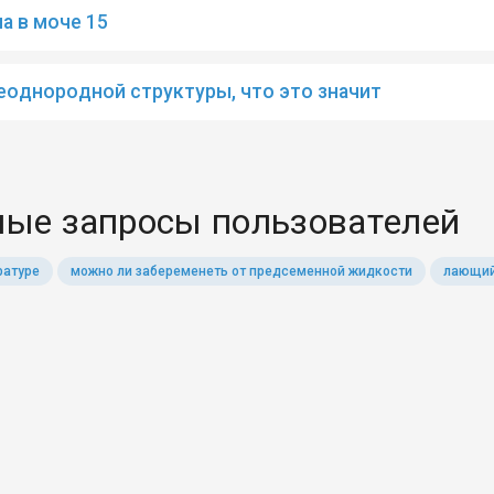
а в моче 15
еоднородной структуры, что это значит
ые запросы пользователей
ратуре
можно ли забеременеть от предсеменной жидкости
лающий