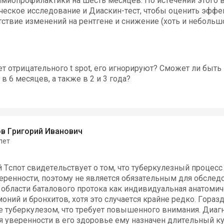
имиопрофилактики на шесть месяцев. По истечении этого 
ческое исследование и Диаскин-тест, чтобы оценить эффе
утствие изменений на рентгене и снижение (хоть и небольш
чет отрицательного t spot, его игнорируют? Сможет ли быт
в 6 месяцев, а также в 2 и 3 года?
в Григорий Иванович
лет
р
Тспот свидетельствует о том, что туберкулезный процесс 
еренности, поэтому не является обязательным для обслед
 области баталового протока как индивидуальная анатомич
ний и бронхитов, хотя это случается крайне редко. Гораз
 туберкулезом, что требует повышенного внимания. Диаг
ля уверенности в его здоровье ему назначен длительный к