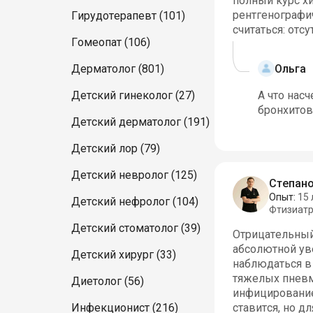
полный курс х
рентгенографи
Гирудотерапевт (101)
считаться: отс
Гомеопат (106)
Ольга
Дерматолог (801)
Детский гинеколог (27)
А что нас
бронхитов 
Детский дерматолог (191)
Детский лор (79)
Детский невролог (125)
Степано
Опыт:
15 
Детский нефролог (104)
Фтизиат
Детский стоматолог (39)
Отрицательный 
абсолютной ув
Детский хирург (33)
наблюдаться в
тяжелых пневмо
Диетолог (56)
инфицирование
Инфекционист (216)
ставится, но д