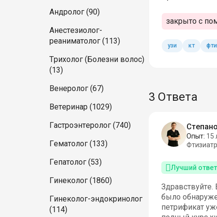
Андролог (90)
закрыто с по
Анестезиолог-
реаниматолог (113)
узи
кт
фти
Трихолог (Болезни волос)
(13)
Венеролог (67)
3 Ответа
Ветеринар (1029)
Гастроэнтеролог (740)
Степано
Опыт:
15 
Гематолог (133)
Фтизиат
Гепатолог (53)
Лучший ответ
Гинеколог (1860)
Здравствуйте.
было обнаруже
Гинеколог-эндокринолог
петрификат уже
(114)