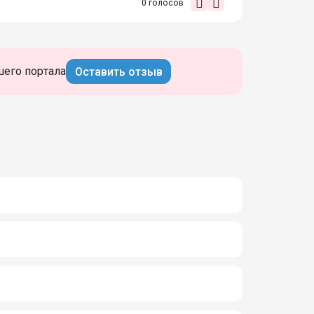
0
голосов
шего портала
Оставить отзыв