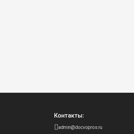
Контакты:
admin@docvopros.ru