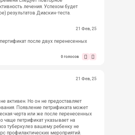
времени следует повторное
ктивность лечения. Успехом будет
ое) результатов Диаскин-теста.
21 Фев, 25
ь пертификат после двух перенесенных
0
голосов
21 Фев, 25
не активен. Но он не предоставляет
ования. Появление петрификата может
еская черта или же после перенесенных
до чаще петрификат указывает на
ноз туберкулез вашему ребенку не
урс профилактических мероприятий.