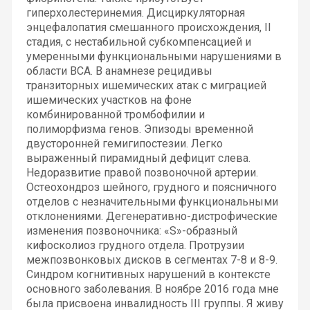
гиперхолестеринемия. Дисциркуляторная
энцефалопатия смешанного происхождения, II
стадия, с нестабильной субкомпенсацией и
умеренными функциональными нарушениями в
области ВСА. В анамнезе рецидивы
транзиторных ишемических атак с миграцией
ишемических участков на фоне
комбинированной тромбофилии и
полиморфизма генов. Эпизоды временной
двусторонней гемигипостезии. Легко
выраженный пирамидный дефицит слева.
Недоразвитие правой позвоночной артерии.
Остеохондроз шейного, грудного и поясничного
отделов с незначительными функциональными
отклонениями. Дегенеративно-дистрофические
изменения позвоночника: «S»-образный
кифосколиоз грудного отдела. Протрузии
межпозвонковых дисков в сегментах 7-8 и 8-9.
Синдром когнитивных нарушений в контексте
основного заболевания. В ноябре 2016 года мне
была присвоена инвалидность III группы. Я живу